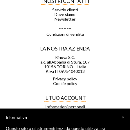
I NOSTRI CONTATTI
Servizio clienti
Dove siamo
Newsletter
_ _ _ _ _
Condizioni di vendita
LA NOSTRA AZIENDA
Rinova S.C.
s.c. all’Abbadia di Stura, 107
10156 TORINO – Italia
P.Iva IT09754040013
Privacy policy
Cookie policy
IL TUO ACCOUNT
Informazioni personali
Ordini
Note di credito
Informativa
×
Indirizzi
Buoni
Questo sito o gli strumenti terzi da questo utilizzati si
Le mie liste di desideri