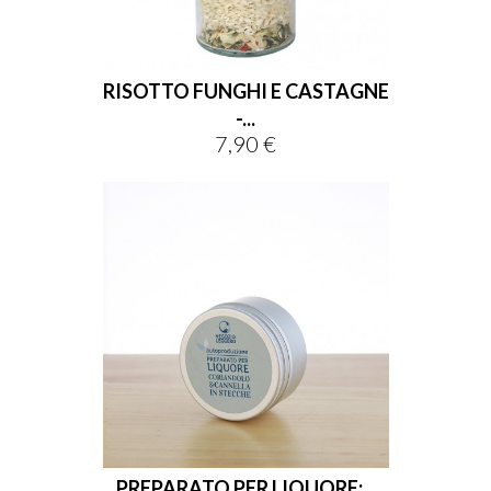
RISOTTO FUNGHI E CASTAGNE
-...
7,90 €
Prezzo
PREPARATO PER LIQUORE:...