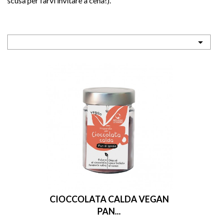
scusa per farvi invitare a cena!).

sho


CIOCCOLATA CALDA VEGAN
PAN...