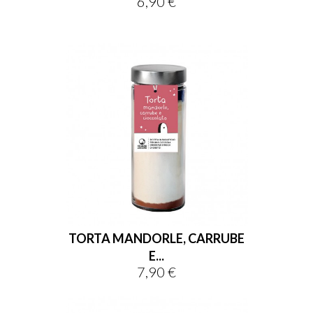
6,90 €
Prezzo
TORTA MANDORLE, CARRUBE
E...
7,90 €
Prezzo