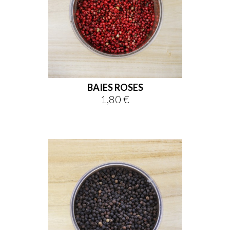
BAIES ROSES
1,80 €
Prix