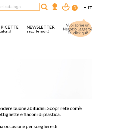

IT
0
 RICETTE
NEWSLETTER
tutorial
segui le novità
endere buone abitu
dini
. Sco
prirete com
’
è
ttigliette e flaconi di plastica.
a occasione per scegliere di