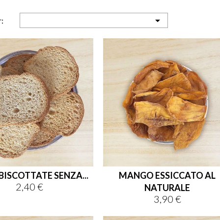

:
BISCOTTATE SENZA...
MANGO ESSICCATO AL
2,40 €
Prezzo
NATURALE
3,90 €
Prezzo