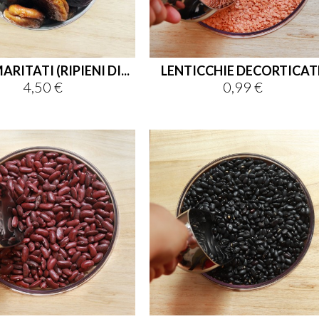
ARITATI (RIPIENI DI...
LENTICCHIE DECORTICAT
4,50 €
0,99 €
Prezzo
Prezzo