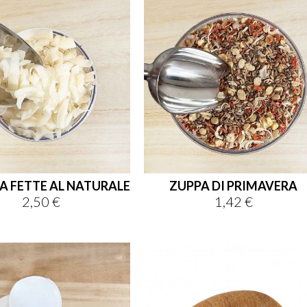
A FETTE AL NATURALE
ZUPPA DI PRIMAVERA
2,50 €
1,42 €
Prezzo
Prezzo