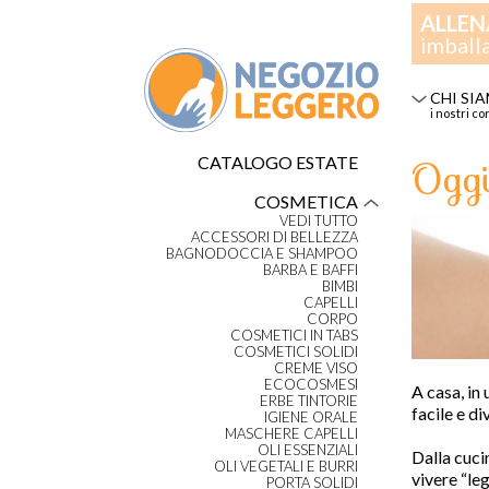
ALLEN
imball
CHI SI
i nostri co
Oggi
CATALOGO ESTATE
COSMETICA
VEDI TUTTO
ACCESSORI DI BELLEZZA
BAGNODOCCIA E SHAMPOO
BARBA E BAFFI
BIMBI
CAPELLI
CORPO
COSMETICI IN TABS
COSMETICI SOLIDI
CREME VISO
ECOCOSMESI
A casa,
in 
ERBE TINTORIE
facile
e di
IGIENE ORALE
MASCHERE CAPELLI
OLI ESSENZIALI
Dalla cuci
OLI VEGETALI E BURRI
vivere
“
le
PORTA SOLIDI