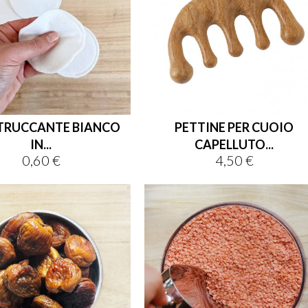
TRUCCANTE BIANCO
PETTINE PER CUOIO
IN...
CAPELLUTO...
0,60 €
4,50 €
Prezzo
Prezzo