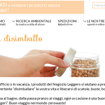
ATI
a vedere i prodotti senza
aggi!
AMO
RICERCA AMBIENTALE
SPEDIZIONI
LE NOSTRE
ntatti
la nostra scelta di sfuso
#plasticfree
spunti e video 
 disimballo
ufficio o i
n vacanza, i
pr
odotti del Negozio Leggero
vi
aiutano a
pr
vertente
“
disimballare
”
la vostra vita
e liberarsi di scatole, b
uste, bo
na al bagno, dalla pausa pranzo ai viaggi,
ogni
occasione è una buon
gg
eri
”
.
Buon viaggio nel mondo zerowaste!