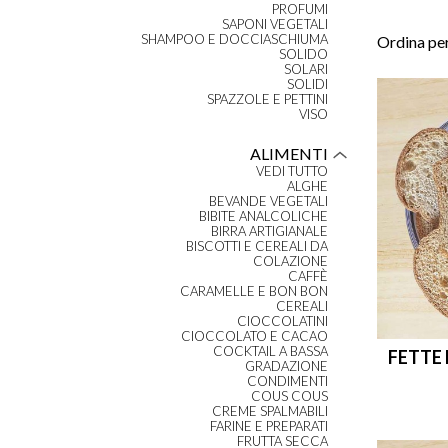
PROFUMI
SAPONI VEGETALI
SHAMPOO E DOCCIASCHIUMA
Ordina per
SOLIDO
SOLARI
SOLIDI
SPAZZOLE E PETTINI
VISO
ALIMENTI
VEDI TUTTO
ALGHE
BEVANDE VEGETALI
BIBITE ANALCOLICHE
BIRRA ARTIGIANALE
BISCOTTI E CEREALI DA
COLAZIONE
CAFFÈ
CARAMELLE E BON BON
CEREALI
CIOCCOLATINI
CIOCCOLATO E CACAO
COCKTAIL A BASSA
FETTE 
GRADAZIONE
CONDIMENTI
COUS COUS
CREME SPALMABILI
FARINE E PREPARATI
FRUTTA SECCA