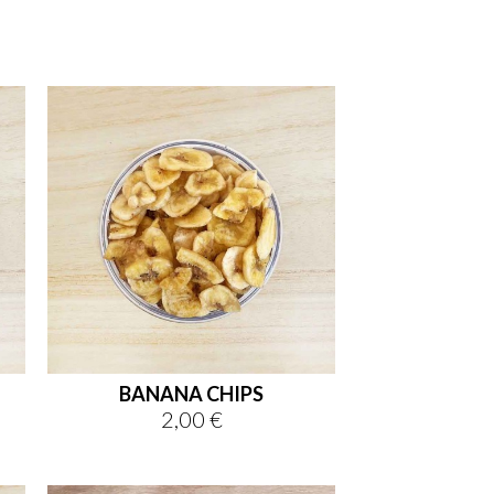

shopping_cart

BANANA CHIPS
2,00 €
Prezzo