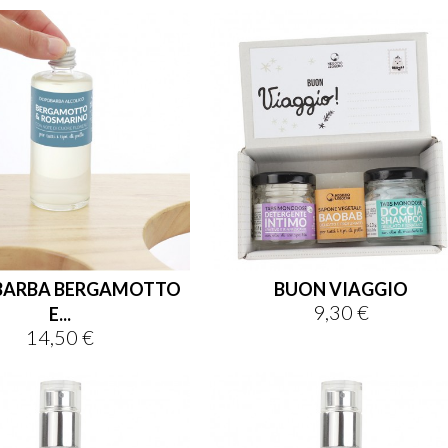
ARBA BERGAMOTTO
BUON VIAGGIO
9,30 €
Prezzo
E...
14,50 €
Prezzo