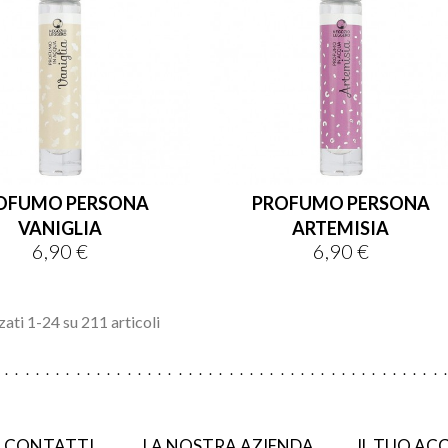
OFUMO PERSONA
PROFUMO PERSONA
VANIGLIA
ARTEMISIA
6,90 €
6,90 €
Prezzo
Prezzo
zati 1-24 su 211 articoli
I CONTATTI
LA NOSTRA AZIENDA
IL TUO A