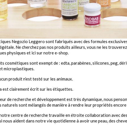
iques Negozio Leggero sont fabriqués avec des formules exclusives,
végétale. Ne cherchez pas nos produits ailleurs, vous ne les trouvere
ues physiques et ici sur notre e-shop.
ts cosmétiques sont exempt de : edta, parabènes, silicones, peg, dériv
et microplastiques.
ucun produit n’est testé sur les animaux.
a est clairement écrit sur les étiquettes.
eur de recherche et développement est très dynamique, nous pensons
s naturels sont mélangés de manière à rendre leur propriétés encore
notre centre de recherche travaille en étroite collaboration avec de
ui nous aident dans notre vie quotidienne à avoir une peau, des cheve