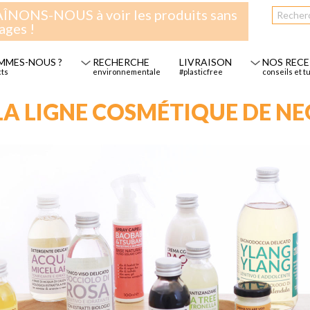
NONS-NOUS à voir les produits sans
ages !
MMES-NOUS ?
RECHERCHE
LIVRAISON
NOS REC
cts
environnementale
#plasticfree
conseils et t
LA LIGNE COSMÉTIQUE DE N