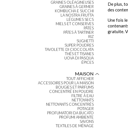
GRAINES OLÉAGINEUSES
De plus, t
GRAINES À GERMER
des conten
KOMBUCHA E SUCCHI
LA NOSTRA FRUTTA
LÉGUMES SECS
Une fois le
MIELS ET CONSERVES
contenants 
PÂTES
gratuite. V
PÂTES À TARTINER
RIZ
SUGHETTI
SUPER POUDRES
TAVOLETTE DI CIOCCOLATA
THÉS ET TISANES
UOVA DI PASQUA
ÉPICES
MAISON
TOUT AFFICHER
ACCESSOIRES POUR LA MAISON
BOUGIES ET PARFUMS
CONCENTRÉ EN POUDRE
FILTRE À EAU
NETTOYANTS
NETTOYANTS CONCENTRÉS
POTAGER
PROFUMATORI DA BUCATO
PROFUMI AMBIENTE
SAVONS
TEXTILES DE MÉNAGE