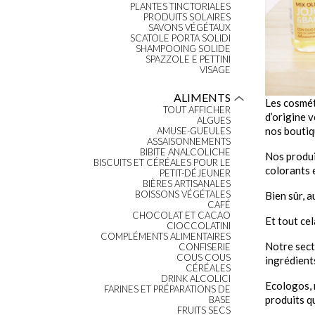
PLANTES TINCTORIALES
PRODUITS SOLAIRES
SAVONS VÉGÉTAUX
SCATOLE PORTA SOLIDI
SHAMPOOING SOLIDE
SPAZZOLE E PETTINI
VISAGE
ALIMENTS
Les cosmét
TOUT AFFICHER
d’origine 
ALGUES
nos boutiq
AMUSE-GUEULES
ASSAISONNEMENTS
BIBITE ANALCOLICHE
Nos produi
BISCUITS ET CÉRÉALES POUR LE
colorants 
PETIT-DÉJEUNER
BIÈRES ARTISANALES
BOISSONS VÉGÉTALES
Bien sûr, a
CAFÉ
CHOCOLAT ET CACAO
Et tout cel
CIOCCOLATINI
COMPLÉMENTS ALIMENTAIRES
Notre sect
CONFISERIE
COUS COUS
ingrédient
CÉRÉALES
DRINK ALCOLICI
Ecologos, 
FARINES ET PRÉPARATIONS DE
produits q
BASE
FRUITS SECS