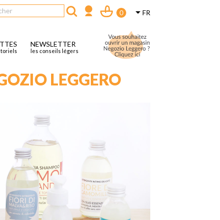

FR
0
ETTES
NEWSLETTER
utoriels
les conseils légers
EGOZIO LEGGERO