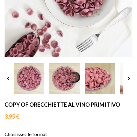
sho




COPY OF ORECCHIETTE AL VINO PRIMITIVO
3,95 €
Choisissez le format