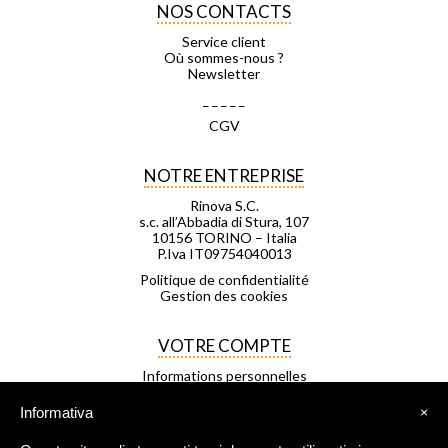
NOS CONTACTS
Service client
Où sommes-nous ?
Newsletter
_ _ _ _ _
CGV
NOTRE ENTREPRISE
Rinova S.C.
s.c. all’Abbadia di Stura, 107
10156 TORINO – Italia
P.Iva IT09754040013
Politique de confidentialité
Gestion des cookies
VOTRE COMPTE
Informations personnelles
Commandes
Avoirs
Informativa
×
Adresses
Bons de réduction