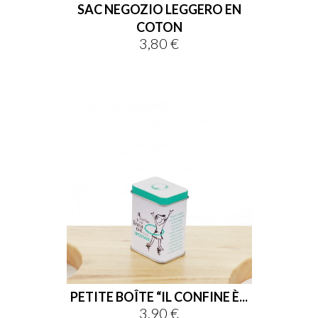
SAC NEGOZIO LEGGERO EN
COTON
3,80 €
Prix
PETITE BOÎTE “IL CONFINE È...
3,90 €
Prix