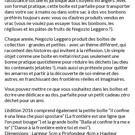
l’assistance sociale et juridique aux citoyens étrangers. Avec
son format pratique, cette boîte est parfaite pour transporter
dans votre sac à mains ou dans votre sac à dos vos bonbons
préférés toujours avec vous ou d’autres produits vendus en
vrac (vous ne voulez pas essayer tous les bonbons, les
réglisses et les pâtes de fruits de Negozio Leggero ?).
Chaque année, Negozio Leggero produit des boîtes de
collection - grandes et petites - avec un thème différent, qui
racontent des histoires qui invitent à la réflexion. Un simple

objet comme une boîte en métal n'est pas seulement une
bonne pratique quotidienne pour réduire les déchets (au dieu
les contenants jetables !), mais aussi un prétexte pour quitter
les amarres et partir à la découverte de soi-même et des
autres, en franchissant des frontières réelles et imaginaires.
favorite
Vous pouvez mettre ce que vous souhaitez dans les boîtes et
écrire une dédicace au dos, parfaite pour un petit cadeau zéro
déchet pour un ami.
L’édition 2016 comprend également la petite boîte “Il confine
è una linea che puoi spostare” (La frontière est une ligne que
l'on peut bouger”) et la grande boîte “Balla al confine tra me e
te” (“Danse à la frontière entre toi et moi”).
Dimensions : Largeur 5cm x Profondeur 4cm x Hauteur