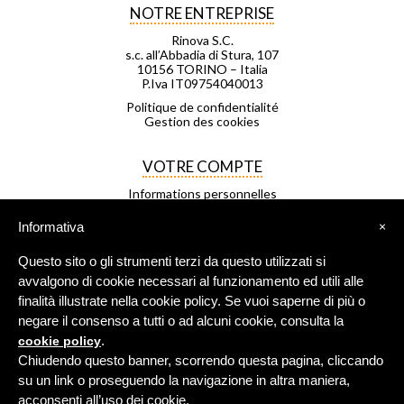
NOTRE ENTREPRISE
Rinova S.C.
s.c. all’Abbadia di Stura, 107
10156 TORINO – Italia
P.Iva IT09754040013
Politique de confidentialité
Gestion des cookies
VOTRE COMPTE
Informations personnelles
Commandes
Avoirs
Informativa
×
Adresses
Bons de réduction
Questo sito o gli strumenti terzi da questo utilizzati si
Mes listes d'envies
Mes alertes
avvalgono di cookie necessari al funzionamento ed utili alle
finalità illustrate nella cookie policy. Se vuoi saperne di più o
negare il consenso a tutti o ad alcuni cookie, consulta la
FRANCHISAGE
.
cookie policy
Negozio Leggero est un réseau de
Chiudendo questo banner, scorrendo questa pagina, cliccando
magasins franchisés.
su un link o proseguendo la navigazione in altra maniera,
Pour plus d’informations
cliquez ici
.
acconsenti all’uso dei cookie.