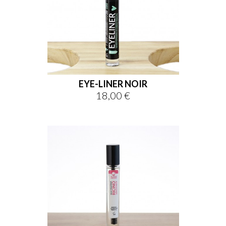
sho

EYE-LINER NOIR

18,00 €
Prix