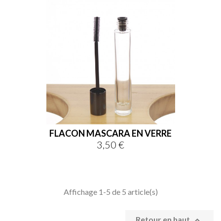
FLACON MASCARA EN VERRE
3,50 €
Prix
Affichage 1-5 de 5 article(s)

Retour en haut