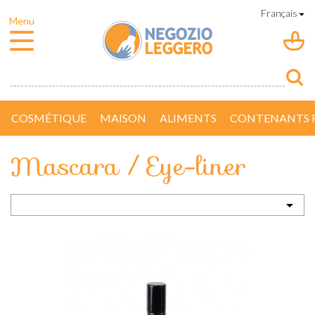
COSMÉTIQUE
MAISON
ALIMENTS
CONTENANTS R
Mascara / Eye-liner
