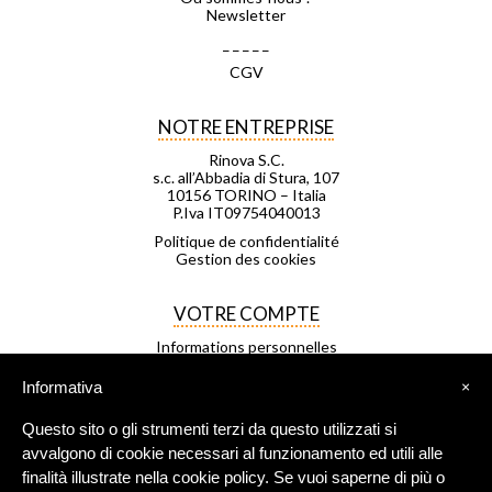
Newsletter
_ _ _ _ _
CGV
NOTRE ENTREPRISE
Rinova S.C.
s.c. all’Abbadia di Stura, 107
10156 TORINO – Italia
P.Iva IT09754040013
Politique de confidentialité
Gestion des cookies
VOTRE COMPTE
Informations personnelles
Commandes
Avoirs
Informativa
×
Adresses
Bons de réduction
Questo sito o gli strumenti terzi da questo utilizzati si
Mes listes d'envies
Mes alertes
avvalgono di cookie necessari al funzionamento ed utili alle
finalità illustrate nella cookie policy. Se vuoi saperne di più o