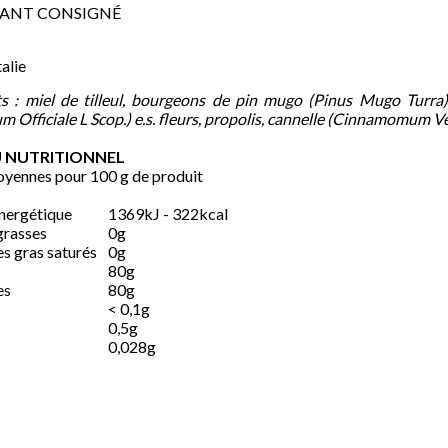
ANT CONSIGNÉ
favorite
talie
ts : miel de tilleul, bourgeons de pin mugo (Pinus Mugo Turra) 
m Officiale L Scop.) e.s. fleurs, propolis, cannelle (Cinnamomum Ver
 NUTRITIONNEL
oyennes pour 100 g de produit
nergétique
1369kJ - 322kcal
grasses
0g
s gras saturés
0g
80g
es
80g
< 0,1g
0,5g
0,028g