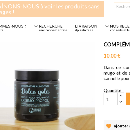
NONS-NOUS à voir les produits sans
ages !
MMES-NOUS ?
RECHERCHE
LIVRAISON
NOS REC
cts
environnementale
#plasticfree
conseils et t
COMPLÉME
10,00 €
Dans ce com
mugo et de s
cannelle pour
Quantité
ajouter à