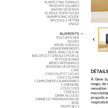
PLANTES TINCTORIALES
PRODUITS SOLAIRES
SAVONS VÉGÉTAUX
SCATOLE PORTA SOLIDI
SHAMPOOING SOLIDE
SPAZZOLE E PETTINI
VISAGE
ALIMENTS
TOUT AFFICHER

ALGUES
AMUSE-GUEULES
ASSAISONNEMENTS
BIBITE ANALCOLICHE
BISCUITS ET CÉRÉALES POUR LE
PETIT-DÉJEUNER
BIÈRES ARTISANALES
BOISSONS VÉGÉTALES
CAFÉ
DÉTAIL
CHOCOLAT ET CACAO
CIOCCOLATINI
À l’âme b
COMPLÉMENTS ALIMENTAIRES
mugo, de s
CONFISERIE
sensation
COUS COUS
CÉRÉALES
mucolytiqu
DRINK ALCOLICI
propolis e
FARINES ET PRÉPARATIONS DE
respiratoi
BASE
FRUITS SECS