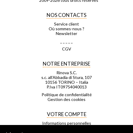
2009-2026 tous droits réservés
NOS CONTACTS
Service client
Où sommes-nous ?
Newsletter
_ _ _ _ _
CGV
NOTRE ENTREPRISE
Rinova S.C.
s.c. all’Abbadia di Stura, 107
10156 TORINO – Italia
P.Iva IT09754040013
Politique de confidentialité
Gestion des cookies
VOTRE COMPTE
Informations personnelles
Commandes
Avoirs