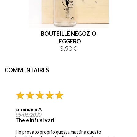
BOUTEILLE NEGOZIO
LEGGERO
3,90 €
Prix
COMMENTAIRES
Emanuela A
05/06/2020
The e infusi vari
Ho provato proprio questa mattina questo