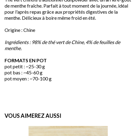
de menthe fra
îche. Parfait à tout moment de la journée, idéal
pour l'après repas grâce aux propriétés digestives de la
menthe. Délicieux à boire même froid en été.
Origine : Chine
Ingrédients : 98% de thé vert de Chine, 4% de feuilles de
menthe.
FORMATS EN POT
pot petit : ~25-30 g
pot bas : ~45-60 g

pot moyen : ~70-100 g
favorite
VOUS AIMEREZ AUSSI