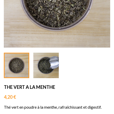
sho


THE VERT A LA MENTHE
4,20 €
Th
é vert en poudre à la menthe, rafraîchissant et digestif.