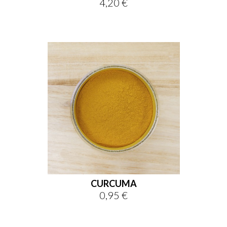
4,20 €
Prix
CURCUMA
0,95 €
Prix