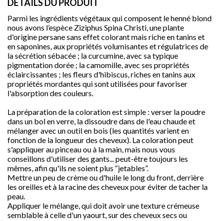
DÉTAILS DU PRODUIT
Parmi les ingrédients végétaux qui composent le henné blond
nous avons l’espèce Ziziphus Spina Christi, une plante
d'origine persane sans effet colorant mais riche en tanins et
en saponines, aux propriétés volumisantes et régulatrices de
la sécrétion sébacée ; la curcumine, avec sa typique
pigmentation dorée ; la camomille, avec ses propriétés
éclaircissantes ; les fleurs d'hibiscus, riches en tanins aux
propriétés mordantes qui sont utilisées pour favoriser
l'absorption des couleurs.
La préparation de la coloration est simple : verser la poudre
dans un bol en verre, la dissoudre dans de l'eau chaude et
mélanger avec un outil en bois (les quantités varient en

fonction de la longueur des cheveux). La coloration peut
s'appliquer au pinceau ou à la main, mais nous vous
conseillons d'utiliser des gants... peut-être toujours les
mêmes, afin qu'ils ne soient plus “jetables”.
Mettre un peu de crème ou d'huile le long du front, derrière
favorite
les oreilles et à la racine des cheveux pour éviter de tacher la
peau.
Appliquer le mélange, qui doit avoir une texture crémeuse
semblable à celle d'un yaourt, sur des cheveux secs ou