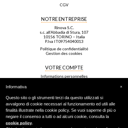
CGV
NOTRE ENTREPRISE
Rinova S.C.
s.c. all’Abbadia di Stura, 107
10156 TORINO – Italia
P.Iva IT09754040013
Politique de confidentialité
Gestion des cookies
VOTRE COMPTE
Informations personnelles
Commandes
Avoirs
Informativa
×
Adresses
Bons de réduction
Questo sito o gli strumenti terzi da questo utilizzati si
Mes listes d'envies
Mes alertes
avvalgono di cookie necessari al funzionamento ed utili alle
finalità illustrate nella cookie policy. Se vuoi saperne di più o
negare il consenso a tutti o ad alcuni cookie, consulta la
FRANCHISAGE
.
cookie policy
Negozio Leggero est un réseau de