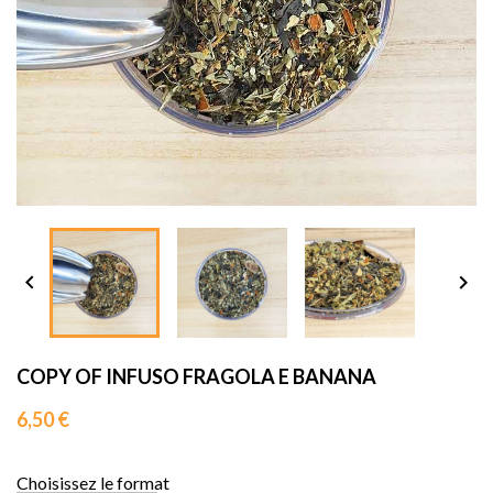
sho




COPY OF INFUSO FRAGOLA E BANANA
6,50 €
Choisissez le format