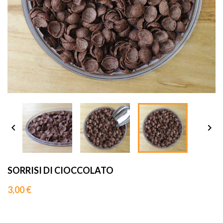
sho




SORRISI DI CIOCCOLATO
3,00 €