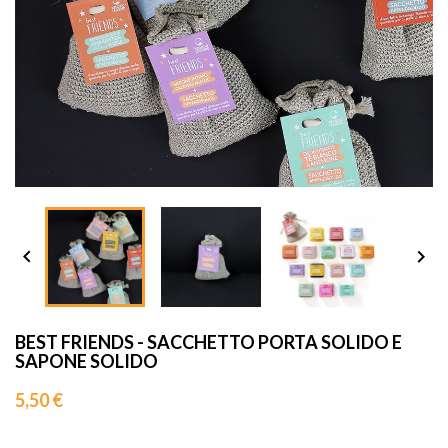
sho




BEST FRIENDS - SACCHETTO PORTA SOLIDO E
SAPONE SOLIDO
5,50 €