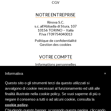
CGV
NOTRE ENTREPRISE
Rinova S.C.
s.c. all’Abbadia di Stura, 107
10156 TORINO – Italia
P.Iva IT09754040013
Politique de confidentialité
Gestion des cookies
VOTRE COMPTE
Informations personnelles
Commandes
Avoirs
Informativa
×
Adresses
Bons de réduction
Questo sito o gli strumenti terzi da questo utilizzati si
Mes listes d'envies
Mes alertes
avvalgono di cookie necessari al funzionamento ed utili alle
finalità illustrate nella cookie policy. Se vuoi saperne di più o
negare il consenso a tutti o ad alcuni cookie, consulta la
FRANCHISAGE
.
cookie policy
Negozio Leggero est un réseau de
Chiudendo questo banner, scorrendo questa pagina, cliccando