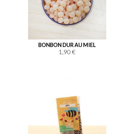
BONBON DUR AU MIEL
1,90 €
Prix