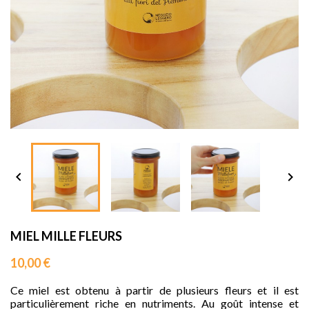
sho




MIEL MILLE FLEURS
10,00 €
Ce miel est obtenu à partir de plusieurs fleurs et il est
particulièrement riche en nutriments. Au goût intense et