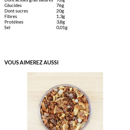
Glucides
76g
Dont sucres
20g
Fibres
1,3g
Protéines
3,8g
Sel
0,01g
VOUS AIMEREZ AUSSI