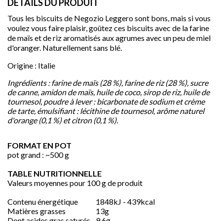
DÉTAILS DU PRODUIT
Tous les biscuits de Negozio Leggero sont bons, mais si vous
voulez vous faire plaisir, goûtez ces biscuits avec de la farine
de maïs et de riz aromatisés aux agrumes avec un peu de miel
d'oranger. Naturellement sans blé.
Origine : Italie
Ingrédients : farine de maïs (28 %), farine de riz (28 %), sucre
de canne, amidon de maïs, huile de coco, sirop de riz, huile de
tournesol, poudre à lever : bicarbonate de sodium et crème
de tarte, émulsifiant : lécithine de tournesol, arôme naturel
d'orange (0,1 %) et citron (0,1 %).

FORMAT EN POT
pot grand : ~500 g
TABLE NUTRITIONNELLE
Valeurs moyennes pour 100 g de produit
favorite
Contenu énergétique
1848kJ - 439kcal
Matières grasses
13g
Dont acides gras saturés
9,6g