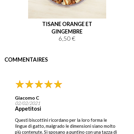
TISANE ORANGE ET
GINGEMBRE
6,50 €
Prix
COMMENTAIRES
Giacomo C
02/02/2021
Appetitosi
Questi biscottini ricordano per la loro forma le
lingue di gatto, malgrado le dimensioni siano molto
più contenute. Si sposano a puntino con una tazza di