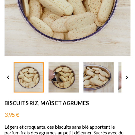
sho




BISCUITS RIZ, MAÏS ET AGRUMES
3,95 €
Légers et croquants, ces biscuits sans blé apportent le
parfum frais des agrumes au petit déjeuner. Sucrés avec du