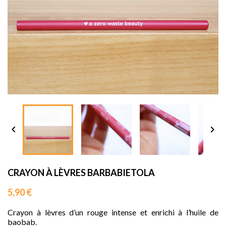
sho




CRAYON À LÈVRES BARBABIETOLA
5,90 €
Crayon à lèvres d’un rouge intense et enrichi à l’huile de
baobab.