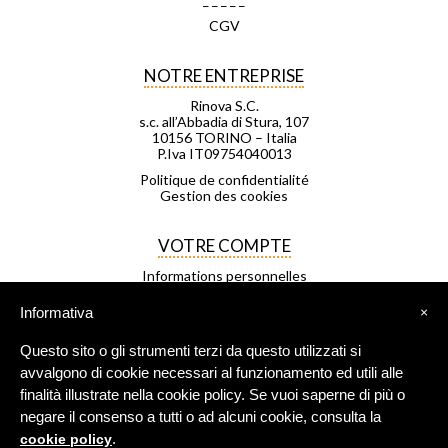
CGV
NOTRE ENTREPRISE
Rinova S.C.
s.c. all’Abbadia di Stura, 107
10156 TORINO – Italia
P.Iva IT09754040013
Politique de confidentialité
Gestion des cookies
VOTRE COMPTE
Informations personnelles
Commandes
Avoirs
Informativa
×
Adresses
Bons de réduction
Questo sito o gli strumenti terzi da questo utilizzati si
Mes listes d'envies
Mes alertes
avvalgono di cookie necessari al funzionamento ed utili alle
finalità illustrate nella cookie policy. Se vuoi saperne di più o
negare il consenso a tutti o ad alcuni cookie, consulta la
FRANCHISAGE
.
cookie policy