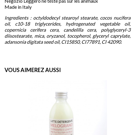
Negozio Leggero ne teste pas sur les animaux
Made in Italy
Ingredients : octyldodecyl stearoyl stearate, cocos nucifera
oil, c10-18 triglycerides, hydrogenated vegetable oil,
copernicia cerifera cera, candelilla cera, polyglyceryl-3
diisostearate, mica, oryzanol, tocopherol, glyceryl caprylate,
adansonia digitata seed oil, CI15850, CI77891, CI 42090.
VOUS AIMEREZ AUSSI