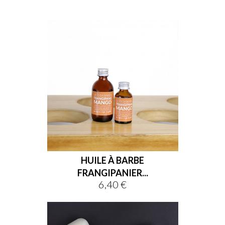
HUILE À BARBE
FRANGIPANIER...
6,40 €
Prix