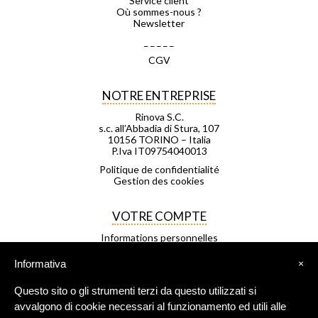
Service client
Où sommes-nous ?
Newsletter
_ _ _ _ _
CGV
NOTRE ENTREPRISE
Rinova S.C.
s.c. all’Abbadia di Stura, 107
10156 TORINO – Italia
P.Iva IT09754040013
Politique de confidentialité
Gestion des cookies
VOTRE COMPTE
Informations personnelles
Commandes
Avoirs
Informativa
×
Adresses
Bons de réduction
Questo sito o gli strumenti terzi da questo utilizzati si
Mes listes d'envies
Mes alertes
avvalgono di cookie necessari al funzionamento ed utili alle